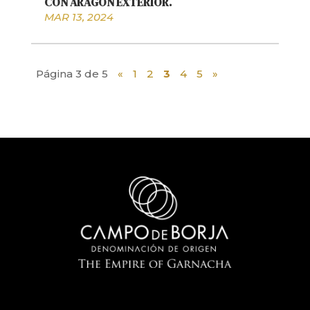
CON ARAGÓN EXTERIOR.
MAR 13, 2024
Página 3 de 5
«
1
2
3
4
5
»