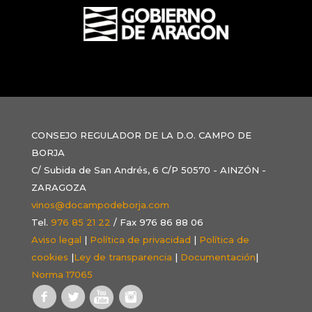
CONSEJO REGULADOR DE LA D.O. CAMPO DE
BORJA
C/ Subida de San Andrés, 6 C/P 50570 - AINZÓN -
ZARAGOZA
vinos@docampodeborja.com
Tel.
976 85 21 22
/ Fax 976 86 88 06
Aviso legal
|
Política de privacidad
|
Política de
cookies
|
Ley de transparencia
|
Documentación
|
Norma 17065