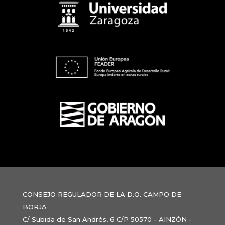
CONSEJO REGULADOR DE LA D.O. CAMPO DE
BORJA
C/ Subida de San Andrés, 6 C/P 50570 - AINZÓN -