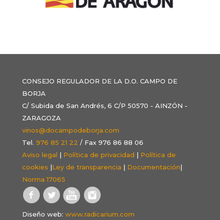
CONSEJO REGULADOR DE LA D.O. CAMPO DE
BORJA
C/ Subida de San Andrés, 6 C/P 50570 - AINZÓN -
ZARAGOZA
vinos@docampodeborja.com
Tel.
976 85 21 22
/ Fax 976 86 88 06
Aviso legal
|
Política de privacidad
|
Política de
cookies
|
Ley de transparencia
|
Documentación
|
Norma 17065
Diseño web:
www.radicarium.com