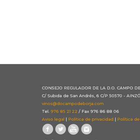
CONSEJO REGULADOR DE LA D.O. CAMPO D
C/ Subida de San Andrés, 6 C/P 50570 - AI
vinos@docampodeborja.com
Tel.
976 85 21 22
/ Fax 976 86 88 06
Aviso legal
|
Política de privacidad
|
Política d