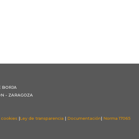
E BORJA
NZÓN - ZARAGOZA
e cookies
|
Ley de transparencia
|
Documentación
|
Norma 17065