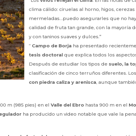
“Los
vinos reflejan el clima
. En las notas de
clima cálido: ciruelas al horno, higos, cerez
mermeladas…puedo asegurarles que no hay 
calidad de fruta tan grande, con la mayoría d
y con taninos suaves y dulces.”
“
Campo de Borja
ha presentado recientem
tesis doctoral
que explica todos los aspecto
Después de estudiar los tipos de
suelo, la t
clasificación de cinco terruños diferentes. L
con piedra caliza y arenisca
, aunque tambié
300 m (985 pies) en el
Valle del Ebro
hasta 900 m en el
Mo
egulador
ha producido un video notable que vale la pena