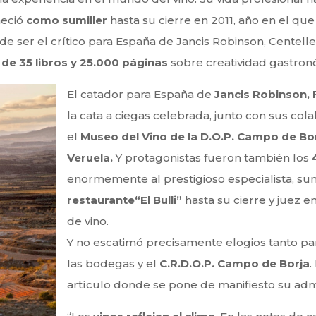
eció
como sumiller
hasta su cierre en 2011, año en el qu
 de ser el crítico para España de Jancis Robinson, Centell
a de 35 libros y 25.000 páginas
sobre creatividad gastro
El catador para España de
Jancis Robinson, 
la cata a ciegas celebrada, junto con sus col
el
Museo del Vino de la D.O.P. Campo de Bo
Veruela.
Y protagonistas fueron también los
enormemente al prestigioso especialista, s
restaurante“El Bulli”
hasta su cierre y juez 
de vino.
Y no escatimó precisamente elogios tanto para
las bodegas y el
C.R.D.O.P. Campo de Borja
.
artículo donde se pone de manifiesto su admira