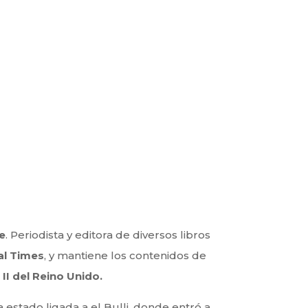
e
. Periodista y editora de diversos libros
al Times
, y mantiene los contenidos de
II del Reino Unido. ​
estado ligada a el Bulli, donde entró a