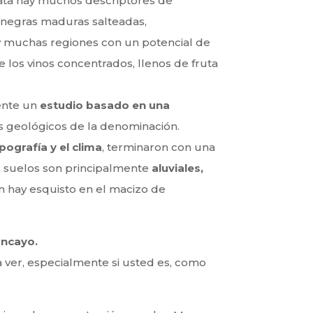
 cata hay muchos descriptores de
as negras maduras salteadas,
muchas regiones con un potencial de
e los vinos concentrados, llenos de fruta
ente un
estudio basado en una
s geológicos de la denominación.
opografía y el clima
, terminaron con una
os suelos son principalmente
aluviales,
n hay esquisto en el macizo de
ncayo.
 ver, especialmente si usted es, como