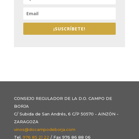
¡SUSCRÍBETE!
CONSEJO REGULADOR DE LA D.O. CAMPO DE
BORJA
C/ Subida de San Andrés, 6 C/P 50570 - AINZÓN -
ZARAGOZA
vinos@docampodeborja.com
Tel.
976 85 21 22
/ Fax 976 86 88 06