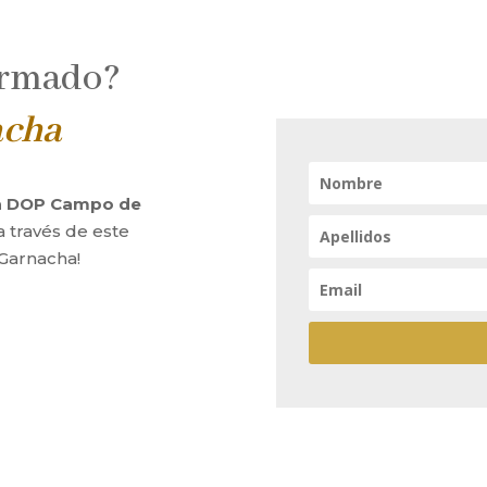
ormado?
acha
la DOP Campo de
a través de este
 Garnacha!