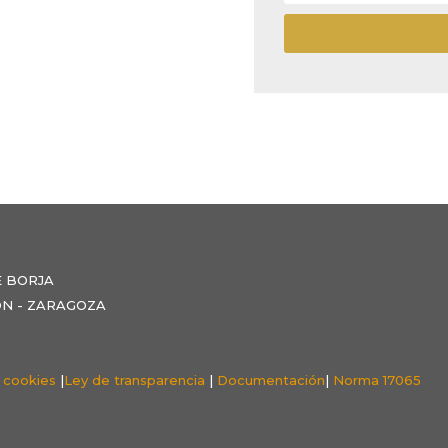
E BORJA
NZÓN - ZARAGOZA
e cookies
|
Ley de transparencia
|
Documentación
|
Norma 17065