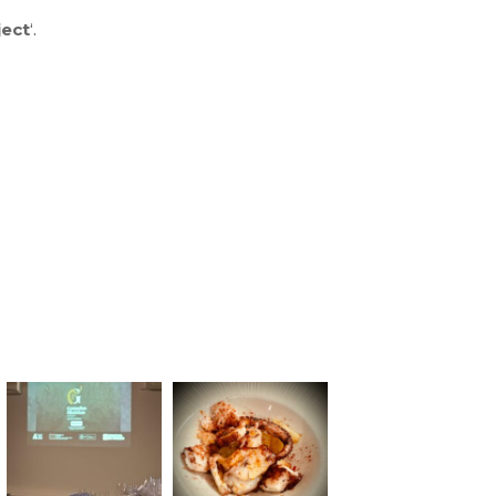
ject
‘.