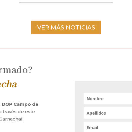
VER MÁS NOTICIAS
ormado?
acha
la DOP Campo de
a través de este
 Garnacha!