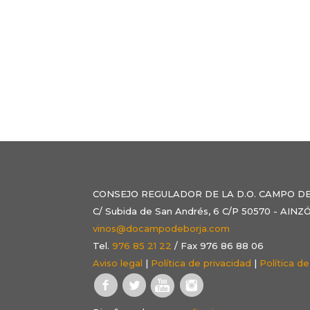
CONSEJO REGULADOR DE LA D.O. CAMPO D
C/ Subida de San Andrés, 6 C/P 50570 - AI
vinos@docampodeborja.com
Tel.
976 85 21 22
/ Fax 976 86 88 06
Aviso legal
|
Política de privacidad
|
Política d