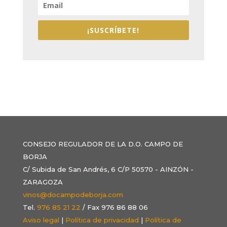
¡SUSCRÍBETE!
CONSEJO REGULADOR DE LA D.O. CAMPO DE
BORJA
C/ Subida de San Andrés, 6 C/P 50570 - AINZÓN -
ZARAGOZA
vinos@docampodeborja.com
Tel.
976 85 21 22
/ Fax 976 86 88 06
Aviso legal
|
Política de privacidad
|
Política de