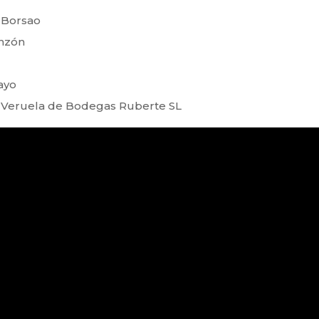
 Borsao
inzón
ayo
e Veruela de Bodegas Ruberte SL