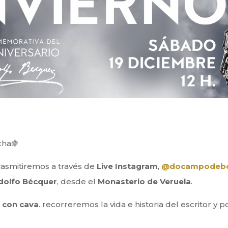
cha🍇
rasmitiremos a través de
Live Instagram
,
@docampodebo
dolfo Bécquer
, desde el
Monasterio de Veruela
.
 con cava
. recorreremos la vida e historia del escritor y 