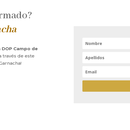
ormado?
acha
la DOP Campo de
a través de este
 Garnacha!