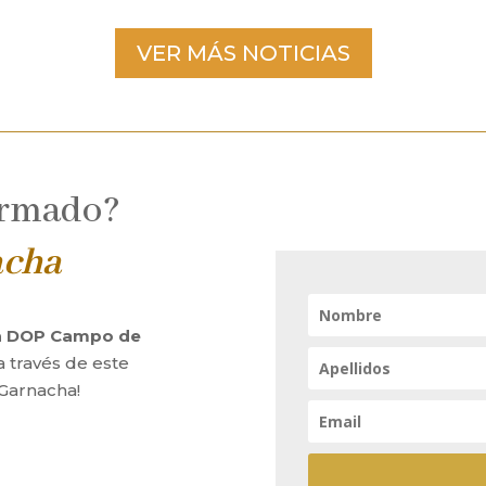
VER MÁS NOTICIAS
ormado?
acha
la DOP Campo de
a través de este
 Garnacha!