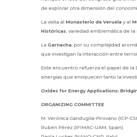
de explorar otra dimensión del conocimi
La visita al
Monasterio de Veruela
y al
M
Históricas
, variedad emblemática de la 
La
Garnacha
, por su complejidad aromát
que investigan la interacción entre terroi
Este encuentro refuerza el papel de 
sinergias que enriquecen tanto la investi
Oxides for Energy Applications: Bridg
ORGANIZING COMMITTEE
M. Verónica Ganduglia-Pirovano (ICP-CSI
Rubén Pérez (IFIMAC-UAM, Spain)
Paola Luches (NANO-CNR, Italy)