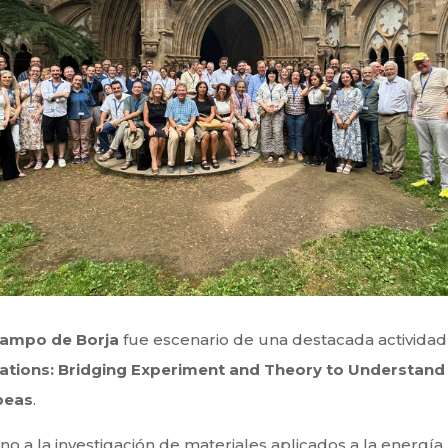
ampo de Borja
fue escenario de una destacada activida
cations: Bridging Experiment and Theory to Understand 
peas
.
o a la investigación de materiales aplicados a la energía,