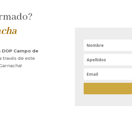
ormado?
acha
la DOP Campo de
a través de este
 Garnacha!