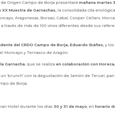
n de Origen Campo de Borja presentará
mañana martes 30 
la
XX Muestra de Garnachas,
la consolidada cita enológic
cayo, Aragonesas, Borsao, Cabal, Cooper Cellars, Morca, 
 a través de más de 100 vinos diferentes desde sus refer
sidente del CRDO Campo de Borja, Eduardo Ibáñez,
y los
del Moncayo y Ternasco de Aragón.
la Garnacha
, que se realiza
en colaboración con Horeca,
ar un ‘brunch’ con la degustación de Jamón de Teruel, pan
ampo de Borja.
Gran Hotel durante los días
30 y 31 de mayo
, en
horario de