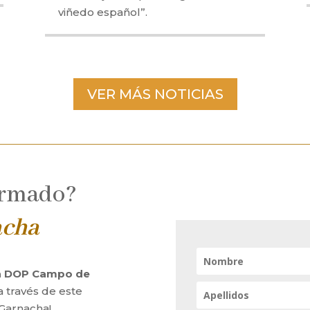
viñedo español”.
VER MÁS NOTICIAS
ormado?
acha
la DOP Campo de
a través de este
 Garnacha!