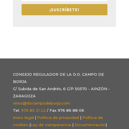
¡SUSCRÍBETE!
CONSEJO REGULADOR DE LA D.O. CAMPO DE
BORJA
C/ Subida de San Andrés, 6 C/P 50570 - AINZÓN -
ZARAGOZA
vinos@docampodeborja.com
Tel.
976 85 21 22
/ Fax 976 86 88 06
Aviso legal
|
Política de privacidad
|
Política de
cookies
|
Ley de transparencia
|
Documentación
|