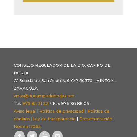
CONSEJO REGULADOR DE LA D.O. CAMPO DE
BORJA
C/ Subida de San Andrés, 6 C/P 50570 - AINZÓN -
ZARAGOZA
vinos@docampodeborja.com
Tel.
976 85 21 22
/ Fax 976 86 88 06
Aviso legal
|
Política de privacidad
|
Política de
cookies
|
Ley de transparencia
|
Documentación
|
Norma 17065