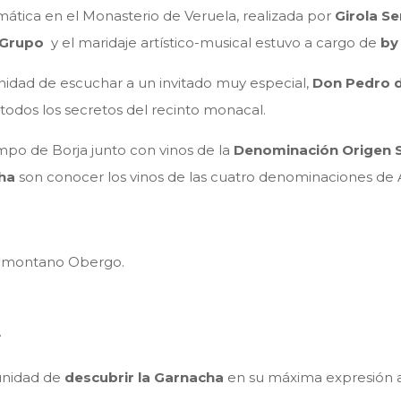
temática en el Monasterio de Veruela, realizada por
Girola Se
o Grupo
y el maridaje artístico-musical estuvo a cargo de
by
unidad de escuchar a un invitado muy especial,
Don Pedro d
odos los secretos del recinto monacal.
mpo de Borja junto con vinos de la
Denominación Origen
cha
son conocer los vinos de las cuatro denominaciones de
omontano Obergo.
.
unidad de
descubrir la Garnacha
en su máxima expresión a 