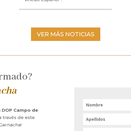
VER MÁS NOTICIAS
ormado?
acha
la DOP Campo de
a través de este
 Garnacha!