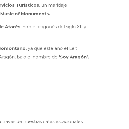
rvicios Turísticos
, un maridaje
 Music of Monuments.
e Atarés
, noble aragonés del siglo XII y
 Somontano,
ya que este año el Leit
 Aragón, bajo el nombre de
‘Soy Aragón’.
través de nuestras catas estacionales.