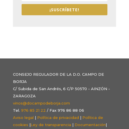
¡SUSCRÍBETE!
CONSEJO REGULADOR DE LA D.O. CAMPO DE
BORJA
C/ Subida de San Andrés, 6 C/P 50570 - AINZÓN -
ZARAGOZA
vinos@docampodeborja.com
Tel.
976 85 21 22
/ Fax 976 86 88 06
Aviso legal
|
Política de privacidad
|
Política de
cookies
|
Ley de transparencia
|
Documentación
|