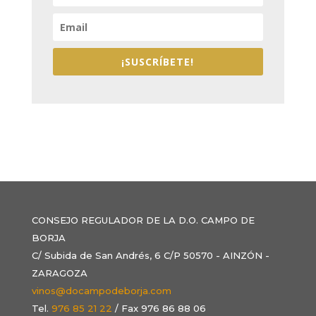
¡SUSCRÍBETE!
CONSEJO REGULADOR DE LA D.O. CAMPO DE
BORJA
C/ Subida de San Andrés, 6 C/P 50570 - AINZÓN -
ZARAGOZA
vinos@docampodeborja.com
Tel.
976 85 21 22
/ Fax 976 86 88 06