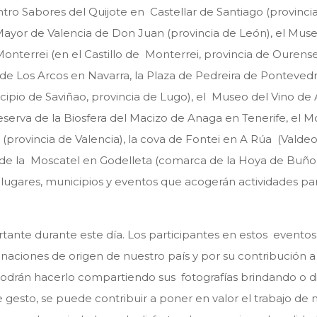
ro Sabores del Quijote en Castellar de Santiago (provincia 
le Mayor de Valencia de Don Juan (provincia de León), el Mus
Monterrei (en el Castillo de Monterrei, provincia de Ourense
 de Los Arcos en Navarra, la Plaza de Pedreira de Ponteved
pio de Saviñao, provincia de Lugo), el Museo del Vino de
eserva de la Biosfera del Macizo de Anaga en Tenerife, el 
(provincia de Valencia), la cova de Fontei en A Rúa (Valdeo
ia de la Moscatel en Godelleta (comarca de la Hoya de Buño
 lugares, municipios y eventos que acogerán actividades pa
rtante durante este día. Los participantes en estos evento
naciones de origen de nuestro país y por su contribución a
podrán hacerlo compartiendo sus fotografías brindando o d
gesto, se puede contribuir a poner en valor el trabajo de m