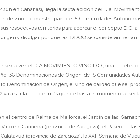
12.30h en Canarias), llega la sexta edición del Día Movimien
en de vino de nuestro país, de 15 Comunidades Autónomas, 
s respectivos territorios para acercar el concepto D.O. al
origen y divulgar por qué las DDOO se consideran herramien
or sexta vez el DÍA MOVIMIENTO VINO D.O., una celebración
ste año 36 Denominaciones de Origen, de 15 Comunidades A
to Denominación de Origen, el vino de calidad que se prod
2022 va a ser la edición más grande hasta el momento, al se
 en el centro de Palma de Mallorca, el Jardín de las Garnac
 Vino en Cariñena (provincia de Zaragoza), el Paseo de las
alatayud (provincia de Zaragoza), la XXII Semana de Viticul