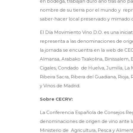
en bodega, trabajan duro año tras año pa
nombre de su tierra por el mundo y repr
saber-hacer local preservado y mimado 
El Día Movimiento Vino D.O. es una inicia
representa a las denominaciones de orige
la jornada se encuentra en la web de CE
Almansa, Arabako Txakolina, Binissalem, B
Cigales, Condado de Huelva, Jumilla, La M
Ribeira Sacra, Ribera del Guadiana, Rioja,
y Vinos de Madrid.
Sobre CECRV:
La
Conferencia Española de Consejos Reg
denominaciones de origen de vino ante la
Ministerio de Agricultura, Pesca y Alime