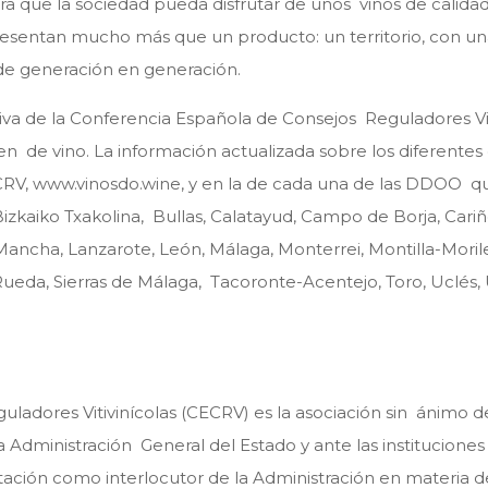
ra que la sociedad pueda disfrutar de unos vinos de calidad
esentan mucho más que un producto: un territorio, con una
de generación en generación.
tiva de la Conferencia Española de Consejos Reguladores Vit
n de vino. La información actualizada sobre los diferentes
CRV,
www.vinosdo.wine
, y en la de cada una de las DDOO que
izkaiko Txakolina, Bullas, Calatayud, Campo de Borja, Cariñ
ancha, Lanzarote, León, Málaga, Monterrei, Montilla-Moriles,
 Rueda, Sierras de Málaga, Tacoronte-Acentejo, Toro, Uclés, 
uladores Vitivinícolas (CECRV)
es la asociación sin ánimo d
 Administración General del Estado y ante las institucione
ntación como interlocutor de la Administración en materia 