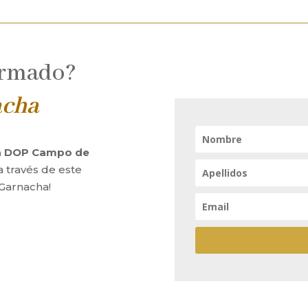
ormado?
acha
la DOP Campo de
a través de este
 Garnacha!