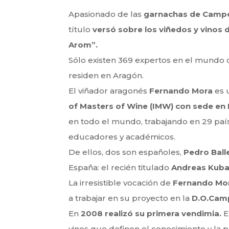
Apasionado de las
garnachas de Campo
título
versó sobre los viñedos y vinos 
Arom”.
Sólo existen 369 expertos en el mundo c
residen en Aragón.
El viñador aragonés
Fernando Mora
es 
of Masters of Wine (IMW) con sede en
en todo el mundo, trabajando en 29 país
educadores y académicos.
De ellos, dos son españoles,
Pedro Ball
España: el recién titulado
Andreas Kuba
La irresistible vocación de
Fernando Mo
a trabajar en su proyecto en la
D.O.Camp
En
2008 realizó su primera vendimia.
E
vinos que definen el conocimiento y la