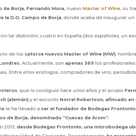
 de Borja, Fernando Mora,
nuevo
Master of Wine,
su tr
de la D.O. Campo de Borja
, donde acaba de inaugurar u
on tal distinción, cuatro en España
(dos españoles, un es
uno de los
catorce nuevos Master of Wine (MW)
,
nombrad
 Londres.
Actualmente, son
apenas 369
los profesionales
es. Entre ellos enólogos, compradores de vino, periodista
esteros
, que lo consiguió hace unos años y el
propio
Fern
ch (alemán)
y el escocés
Norrel Robertson, afincado en
ra
le ha llevado a
ser el fundador de Bodegas
Frontonio
o de Borja, denominado “Cuevas de Arom”.
n 2013,
desde Bodegas Frontonio, una
microbodega ubi
 profesionalidad de Fernando. Recientemente,
ha presenta