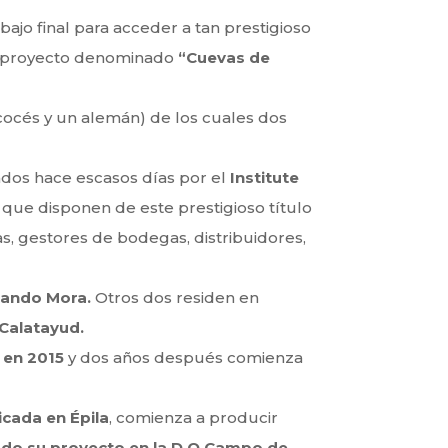
abajo final para acceder a tan prestigioso
n proyecto denominado
“Cuevas de
cocés y un alemán) de los cuales dos
os hace escasos días por el
Institute
 que disponen de este prestigioso título
s, gestores de bodegas, distribuidores,
ando Mora.
Otros dos residen en
 Calatayud.
 en 2015
y dos años después comienza
cada en Épila
, comienza a producir
do su proyecto en la D.O Campo de