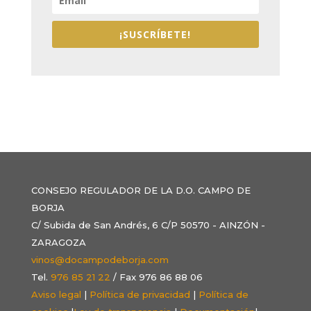
¡SUSCRÍBETE!
CONSEJO REGULADOR DE LA D.O. CAMPO DE
BORJA
C/ Subida de San Andrés, 6 C/P 50570 - AINZÓN -
ZARAGOZA
vinos@docampodeborja.com
Tel.
976 85 21 22
/ Fax 976 86 88 06
Aviso legal
|
Política de privacidad
|
Política de