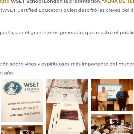
ituto
WSET School London
la presentación,
“
ALMA DE TE
, (WSET Certified Educator) quien descifró las claves del 
queña, por el gran interés generado, que mostró el públi
ación sobre vinos y espirituosos más importante del mun
l año.