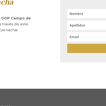
acha
la DOP Campo de
a través de este
 Garnacha!