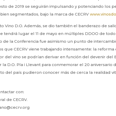
sto de 2019 se seguirán impulsando y potenciando los per
cos bien segmentados, bajo la marca de CECRV
www.vinosdo
to Vino D.O. Además, se dio también el banderazo de salid
ue tendrá lugar el 11 de mayo en múltiples DDOO de todo 
 de la Conferencia fue asimismo un punto de intercambio 
os que CECRV viene trabajando intensamente: la reforma 
tor del vino se podrían derivar en función del devenir de
a D.O. Pla i Llevant para conmemorar el 20 aniversario de
 del país pudieron conocer más de cerca la realidad vitiv
ntactar con:
ral de CECRV.
etano@cecrv.org