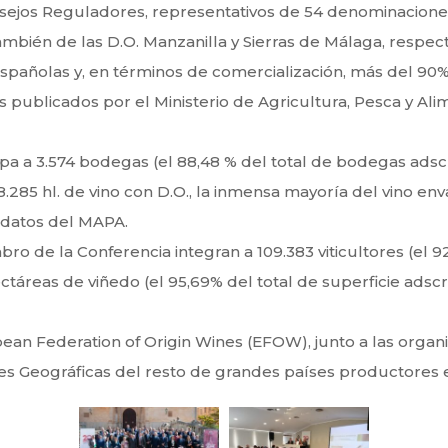
sejos Reguladores, representativos de 54 denominaciones d
mbién de las D.O. Manzanilla y Sierras de Málaga, respect
 españolas y, en términos de comercialización, más del 9
s publicados por el Ministerio de Agricultura, Pesca y Ali
a 3.574 bodegas (el 88,48 % del total de bodegas adscrit
8.285 hl. de vino con D.O., la inmensa mayoría del vino en
 datos del MAPA.
de la Conferencia integran a 109.383 viticultores (el 92,
ectáreas de viñedo (el 95,69% del total de superficie adscri
an Federation of Origin Wines (EFOW), junto a las organ
 Geográficas del resto de grandes países productores eur