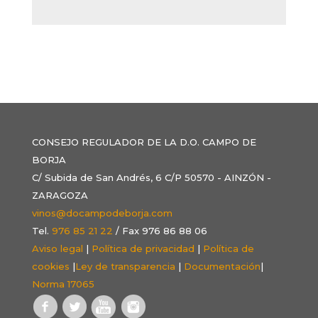
CONSEJO REGULADOR DE LA D.O. CAMPO DE
BORJA
C/ Subida de San Andrés, 6 C/P 50570 - AINZÓN -
ZARAGOZA
vinos@docampodeborja.com
Tel.
976 85 21 22
/ Fax 976 86 88 06
Aviso legal
|
Política de privacidad
|
Política de
cookies
|
Ley de transparencia
|
Documentación
|
Norma 17065