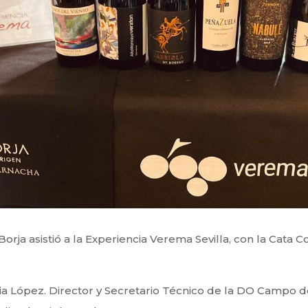
rja asistió a la Experiencia Verema Sevilla, con la Cata
cia López. Director y Secretario Técnico de la DO Campo d