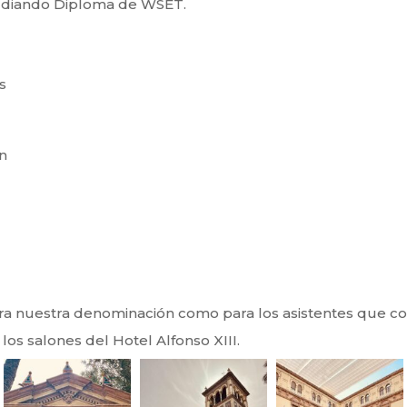
tudiando Diploma de WSET.
s
n
ara nuestra denominación como para los asistentes que c
os salones del Hotel Alfonso XIII.