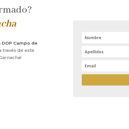
ormado?
acha
la DOP Campo de
a través de este
 Garnacha!