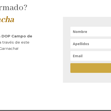
ormado?
acha
la DOP Campo de
a través de este
 Garnacha!