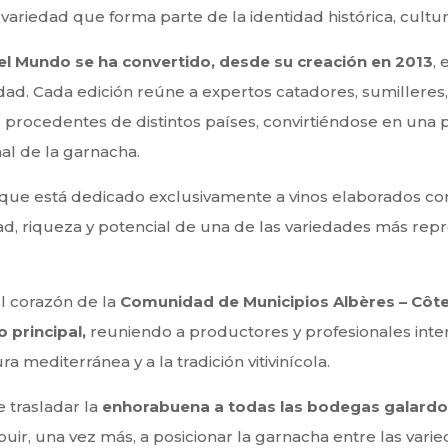
 variedad que forma parte de la identidad histórica, cultur
el Mundo se ha convertido, desde su creación en 2013
,
dad. Cada edición reúne a expertos catadores, sumilleres,
r procedentes de distintos países, convirtiéndose en una 
al de la garnacha.
 que está dedicado exclusivamente a vinos elaborados co
idad, riqueza y potencial de una de las variedades más repr
l corazón de la
Comunidad de Municipios Albères – Côte V
 principal,
reuniendo a productores y profesionales inte
 mediterránea y a la tradición vitivinícola.
 trasladar la
enhorabuena a todas las bodegas galard
buir, una vez más, a posicionar la garnacha entre las var