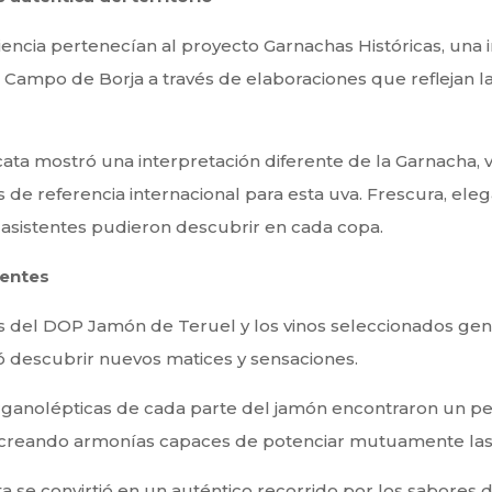
iencia pertenecían al proyecto Garnachas Históricas, una 
OP Campo de Borja a través de elaboraciones que reflejan 
ata mostró una interpretación diferente de la Garnacha, 
s de referencia internacional para esta uva. Frescura, el
 asistentes pudieron descubrir en cada copa.
tentes
tes del DOP Jamón de Teruel y los vinos seleccionados g
ó descubrir nuevos matices y sensaciones.
s organolépticas de cada parte del jamón encontraron un per
os, creando armonías capaces de potenciar mutuamente la
ta se convirtió en un auténtico recorrido por los sabores