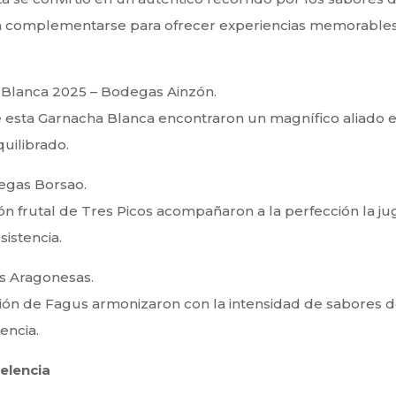
n complementarse para ofrecer experiencias memorables
 Blanca 2025 – Bodegas Ainzón.
de esta Garnacha Blanca encontraron un magnífico aliado en
uilibrado.
egas Borsao.
ión frutal de Tres Picos acompañaron a la perfección la j
istencia.
s Aragonesas.
ción de Fagus armonizaron con la intensidad de sabores d
encia.
celencia