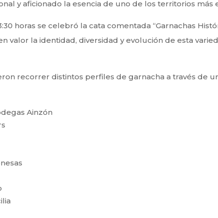
onal y aficionado la esencia de uno de los territorios má
:30 horas se celebró la cata comentada “Garnachas Históri
n valor la identidad, diversidad y evolución de esta vari
dieron recorrer distintos perfiles de garnacha a través de 
odegas Ainzón
rs
o
onesas
o
lia