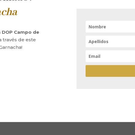
acha
la DOP Campo de
a través de este
 Garnacha!