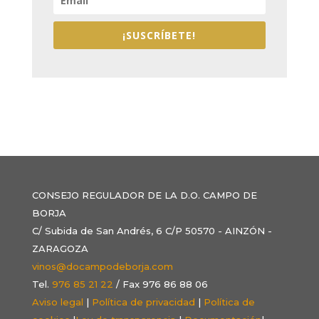
¡SUSCRÍBETE!
CONSEJO REGULADOR DE LA D.O. CAMPO DE
BORJA
C/ Subida de San Andrés, 6 C/P 50570 - AINZÓN -
ZARAGOZA
vinos@docampodeborja.com
Tel.
976 85 21 22
/ Fax 976 86 88 06
Aviso legal
|
Política de privacidad
|
Política de