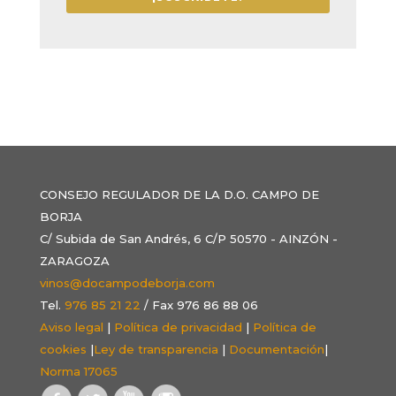
CONSEJO REGULADOR DE LA D.O. CAMPO DE
BORJA
C/ Subida de San Andrés, 6 C/P 50570 - AINZÓN -
ZARAGOZA
vinos@docampodeborja.com
Tel.
976 85 21 22
/ Fax 976 86 88 06
Aviso legal
|
Política de privacidad
|
Política de
cookies
|
Ley de transparencia
|
Documentación
|
Norma 17065