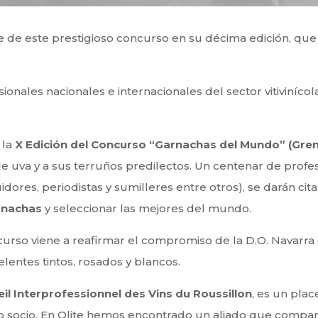
ede de este prestigioso concurso en su décima edición, qu
ionales nacionales e internacionales del sector vitiviníco
 la
X Edición del Concurso “Garnachas del Mundo” (Gr
e uva y a sus terruños predilectos. Un centenar de profes
uidores, periodistas y sumilleres entre otros), se darán cit
rnachas
y seleccionar las mejores del mundo.
curso viene a reafirmar el compromiso de la D.O. Navarra
elentes tintos, rosados y blancos.
il Interprofessionnel des Vins du Roussillon
, es un plac
socio. En Olite hemos encontrado un aliado que compar