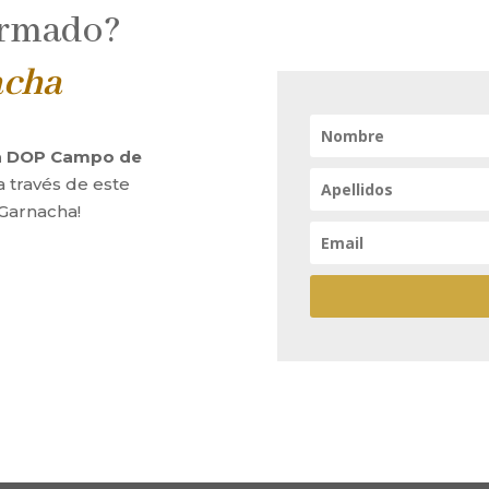
ormado?
acha
la DOP Campo de
a través de este
 Garnacha!