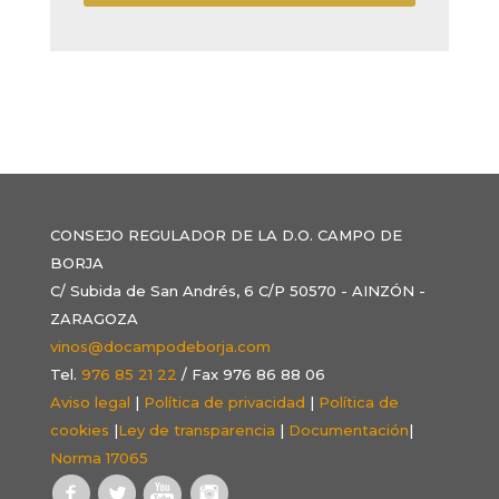
CONSEJO REGULADOR DE LA D.O. CAMPO DE
BORJA
C/ Subida de San Andrés, 6 C/P 50570 - AINZÓN -
ZARAGOZA
vinos@docampodeborja.com
Tel.
976 85 21 22
/ Fax 976 86 88 06
Aviso legal
|
Política de privacidad
|
Política de
cookies
|
Ley de transparencia
|
Documentación
|
Norma 17065