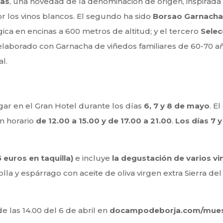
yas
, una novedad de la denominación de origen, inspirada
r los vinos blancos. El segundo ha sido
Borsao Garnacha
ica en encinas a 600 metros de altitud; y el tercero
Selec
 elaborado con Garnacha de viñedos familiares de 60-70 añ
l.
ar en el Gran Hotel durante los días
6,
7 y 8 de mayo
. E
en horario
de 12.00 a 15.00 y de 17.00 a 21.00
.
Los días 7 y
 euros en taquilla)
e incluye
la degustación de varios v
a y espárrago con aceite de oliva virgen extra Sierra d
e las 14.00 del 6 de abril en
docampodeborja.com/muest