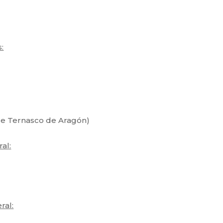
:
de Ternasco de Aragón)
al:
ral: