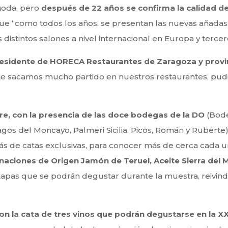
moda, pero
después de 22 años se confirma la calidad d
que “como todos los años, se presentan las nuevas añad
istintos salones a nivel internacional en Europa y tercer
residente de HORECA Restaurantes de Zaragoza y provi
“le sacamos mucho partido en nuestros restaurantes, pud
re, con la presencia de las doce bodegas de la DO
(Bode
agos del Moncayo, Palmeri Sicilia, Picos, Román y Rubert
más de catas exclusivas, para conocer más de cerca cada 
aciones de Origen Jamón de Teruel, Aceite Sierra del
tapas que se podrán degustar durante la muestra, reivind
con la cata de tres vinos que podrán degustarse en la X