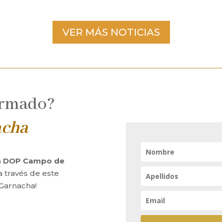
VER MÁS NOTICIAS
ormado?
acha
la DOP Campo de
a través de este
 Garnacha!