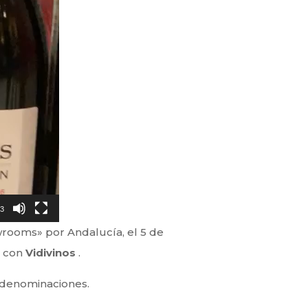
13
rooms» por Andalucía, el 5 de
a
con
Vidivinos
.
y denominaciones.