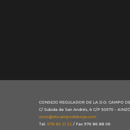
CONSEJO REGULADOR DE LA D.O. CAMPO D
C/ Subida de San Andrés, 6 C/P 50570 - AI
vinos@docampodeborja.com
Tel.
976 85 21 22
/ Fax 976 86 88 06