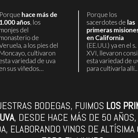
Porque
hace más de
Porque los
1.000 años
, los
sacerdotes de
las
monjes del
primeras misione
monasterio de
en California
Veruela, a los pies del
(EE.UU.) ya en el s.
Moncayo, cultivaron
XVI, llevaron cons
esta variedad de uva
esta variedad de u
en sus viñedos…
para cultivarla allí
UESTRAS BODEGAS, FUIMOS
LOS PR
 UVA
, DESDE HACE MÁS DE 50 AÑOS,
, ELABORANDO VINOS DE ALTÍSIMA 