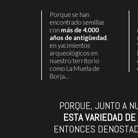
Porque se han
encontrado semillas
con
más de 4.000
años de antigüedad
,
en yacimientos
arqueológicos en
nuestro territorio
como La Muela de
Borja…
PORQUE, JUNTO A N
ESTA VARIEDAD DE
ENTONCES DENOSTADA