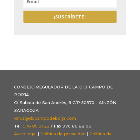
¡SUSCRÍBETE!
CONSEJO REGULADOR DE LA D.O. CAMPO DE
BORJA
C/ Subida de San Andrés, 6 C/P 50570 - AINZÓN -
ZARAGOZA
vinos@docampodeborja.com
Tel.
976 85 21 22
/ Fax 976 86 88 06
Aviso legal
|
Política de privacidad
|
Política de