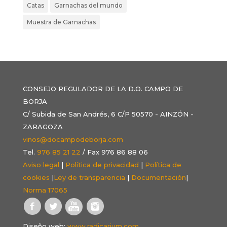
Catas
Garnachas del mundo
Muestra de Garnachas
CONSEJO REGULADOR DE LA D.O. CAMPO DE
BORJA
C/ Subida de San Andrés, 6 C/P 50570 - AINZÓN -
ZARAGOZA
vinos@docampodeborja.com
Tel.
976 85 21 22
/ Fax 976 86 88 06
Aviso legal
|
Política de privacidad
|
Política de
cookies
|
Ley de transparencia
|
Documentación
|
Norma 17065
Diseño web:
www.radicarium.com