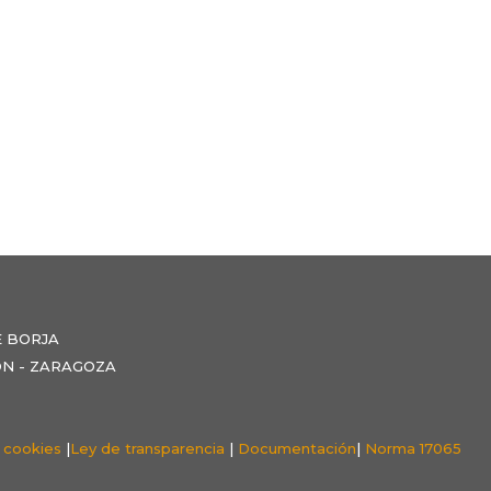
E BORJA
NZÓN - ZARAGOZA
e cookies
|
Ley de transparencia
|
Documentación
|
Norma 17065