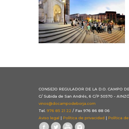
CONSEJO REGULADOR DE LA D.O. CAMPO D
C/ Subida de San Andrés, 6 C/P 50570 - AI
vinos@docampodeborja.com
Tel.
976 85 21 22
/ Fax 976 86 88 06
Aviso legal
|
Política de privacidad
|
Política d