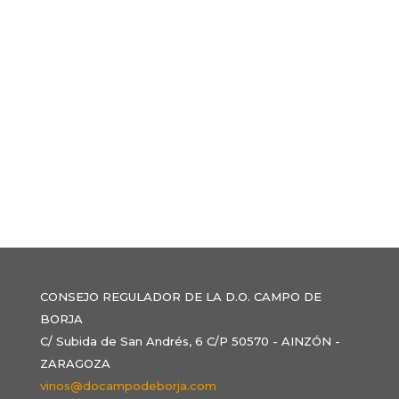
CONSEJO REGULADOR DE LA D.O. CAMPO DE
BORJA
C/ Subida de San Andrés, 6 C/P 50570 - AINZÓN -
ZARAGOZA
vinos@docampodeborja.com