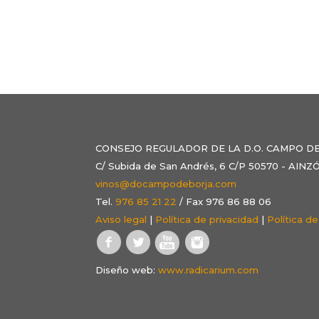
CONSEJO REGULADOR DE LA D.O. CAMPO D
C/ Subida de San Andrés, 6 C/P 50570 - AI
vinos@docampodeborja.com
Tel.
976 85 21 22
/ Fax 976 86 88 06
Aviso legal
|
Política de privacidad
|
Política d
Diseño web:
www.radicarium.com