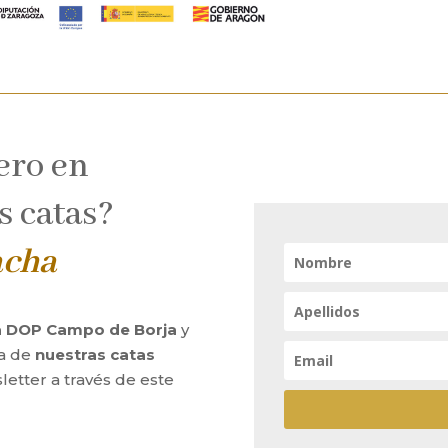
ero en
s catas?
acha
la DOP Campo de Borja
y
ta de
nuestras catas
letter a través de este