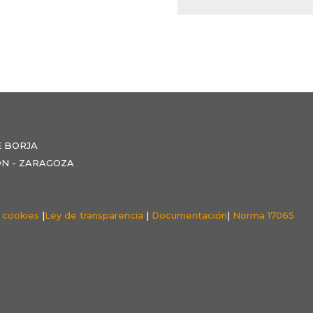
E BORJA
NZÓN - ZARAGOZA
e cookies
|
Ley de transparencia
|
Documentación
|
Norma 17065