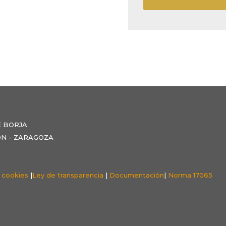
E BORJA
NZÓN - ZARAGOZA
e cookies
|
Ley de transparencia
|
Documentación
|
Norma 17065