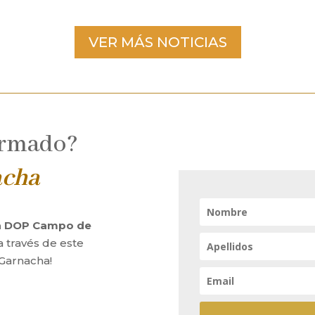
VER MÁS NOTICIAS
ormado?
acha
la DOP Campo de
a través de este
 Garnacha!