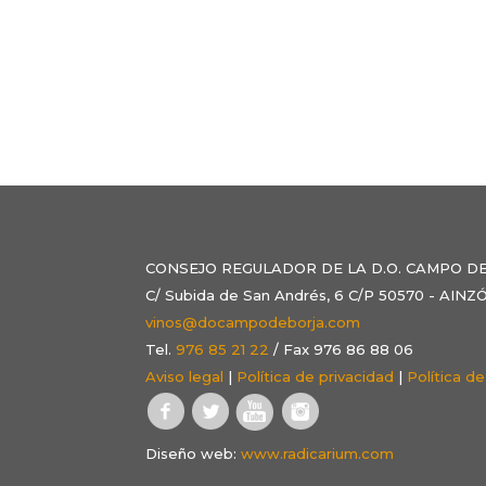
CONSEJO REGULADOR DE LA D.O. CAMPO D
C/ Subida de San Andrés, 6 C/P 50570 - AI
vinos@docampodeborja.com
Tel.
976 85 21 22
/ Fax 976 86 88 06
Aviso legal
|
Política de privacidad
|
Política d
Diseño web:
www.radicarium.com