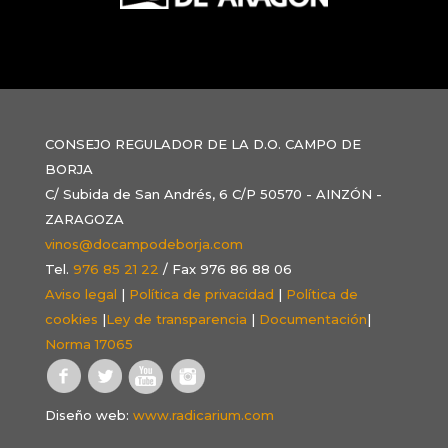
CONSEJO REGULADOR DE LA D.O. CAMPO DE
BORJA
C/ Subida de San Andrés, 6 C/P 50570 - AINZÓN -
ZARAGOZA
vinos@docampodeborja.com
Tel.
976 85 21 22
/ Fax 976 86 88 06
Aviso legal
|
Política de privacidad
|
Política de
cookies
|
Ley de transparencia
|
Documentación
|
Norma 17065
Diseño web:
www.radicarium.com