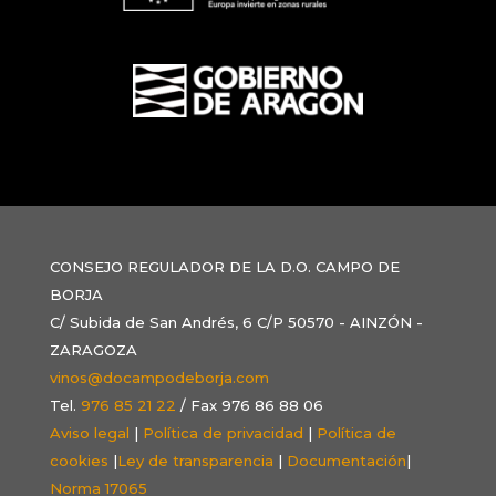
CONSEJO REGULADOR DE LA D.O. CAMPO DE
BORJA
C/ Subida de San Andrés, 6 C/P 50570 - AINZÓN -
ZARAGOZA
vinos@docampodeborja.com
Tel.
976 85 21 22
/ Fax 976 86 88 06
Aviso legal
|
Política de privacidad
|
Política de
cookies
|
Ley de transparencia
|
Documentación
|
Norma 17065