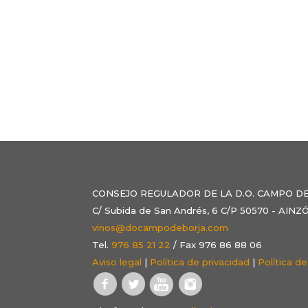
CONSEJO REGULADOR DE LA D.O. CAMPO D
C/ Subida de San Andrés, 6 C/P 50570 - AI
vinos@docampodeborja.com
Tel.
976 85 21 22
/ Fax 976 86 88 06
Aviso legal
|
Política de privacidad
|
Política d