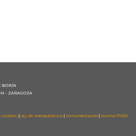
E BORJA
NZÓN - ZARAGOZA
e cookies
|
Ley de transparencia
|
Documentación
|
Norma 17065