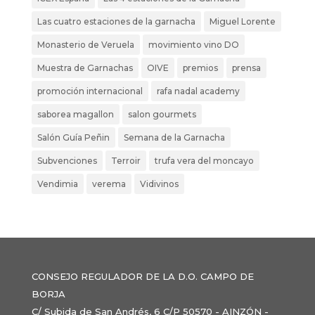
Las cuatro estaciones de la garnacha
Miguel Lorente
Monasterio de Veruela
movimiento vino DO
Muestra de Garnachas
OIVE
premios
prensa
promoción internacional
rafa nadal academy
saborea magallon
salon gourmets
Salón Guía Peñin
Semana de la Garnacha
Subvenciones
Terroir
trufa vera del moncayo
Vendimia
verema
Vidivinos
CONSEJO REGULADOR DE LA D.O. CAMPO DE
BORJA
C/ Subida de San Andrés, 6 C/P 50570 - AINZÓN -