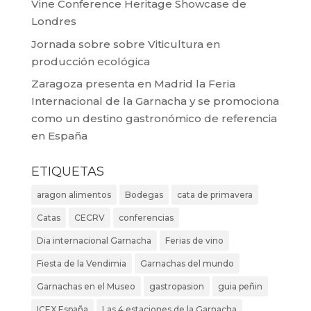
Vine Conference Heritage Showcase de
Londres
Jornada sobre sobre Viticultura en
producción ecológica
Zaragoza presenta en Madrid la Feria
Internacional de la Garnacha y se promociona
como un destino gastronómico de referencia
en España
ETIQUETAS
aragon alimentos
Bodegas
cata de primavera
Catas
CECRV
conferencias
Dia internacional Garnacha
Ferias de vino
Fiesta de la Vendimia
Garnachas del mundo
Garnachas en el Museo
gastropasion
guia peñin
ICEX España
Las 4 estaciones de la Garnacha