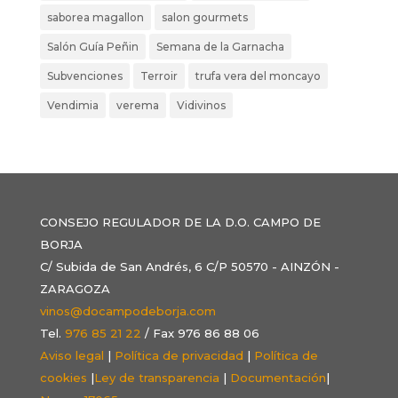
saborea magallon
salon gourmets
Salón Guía Peñin
Semana de la Garnacha
Subvenciones
Terroir
trufa vera del moncayo
Vendimia
verema
Vidivinos
CONSEJO REGULADOR DE LA D.O. CAMPO DE
BORJA
C/ Subida de San Andrés, 6 C/P 50570 - AINZÓN -
ZARAGOZA
vinos@docampodeborja.com
Tel.
976 85 21 22
/ Fax 976 86 88 06
Aviso legal
|
Política de privacidad
|
Política de
cookies
|
Ley de transparencia
|
Documentación
|