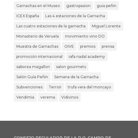
Garnachas en el Museo
gastropasion
guia peñin
ICEX España
Las 4 estaciones de la Garnacha
Las cuatro estaciones de la garnacha
Miguel Lorente
Monasterio de Veruela
movimiento vino DO
Muestra de Garnachas
OIVE
premios
prensa
promoción internacional
rafa nadal academy
saborea magallon
salon gourmets
Salón Guía Peñin
Semana de la Garnacha
Subvenciones
Terroir
trufa vera del moncayo
Vendimia
verema
Vidivinos
CONSEJO REGULADOR DE LA D.O. CAMPO DE