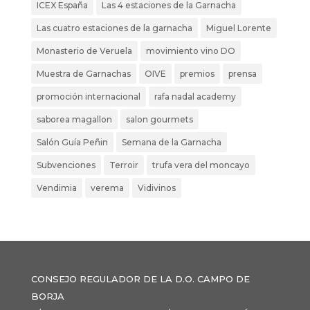
ICEX España
Las 4 estaciones de la Garnacha
Las cuatro estaciones de la garnacha
Miguel Lorente
Monasterio de Veruela
movimiento vino DO
Muestra de Garnachas
OIVE
premios
prensa
promoción internacional
rafa nadal academy
saborea magallon
salon gourmets
Salón Guía Peñin
Semana de la Garnacha
Subvenciones
Terroir
trufa vera del moncayo
Vendimia
verema
Vidivinos
CONSEJO REGULADOR DE LA D.O. CAMPO DE
BORJA